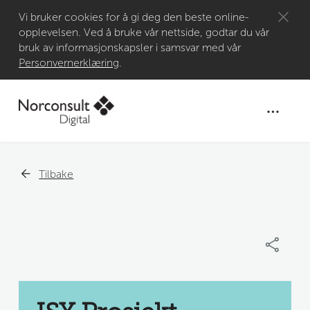
Gå til
Vi bruker cookies for å gi deg den beste online-
opplevelsen. Ved å bruke vår nettside, godtar du vår
hovedinnhold
bruk av informasjonskapsler i samsvar med vår
Personvernerklæring
.
Tilbake