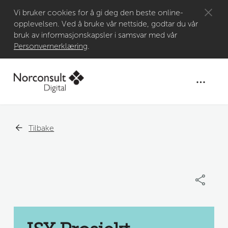
Gå til
Vi bruker cookies for å gi deg den beste online-
opplevelsen. Ved å bruke vår nettside, godtar du vår
hovedinnhold
bruk av informasjonskapsler i samsvar med vår
Personvernerklæring
.
Tilbake