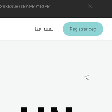
jonskapsler i samsvar med vår
Logg inn
Registrer deg