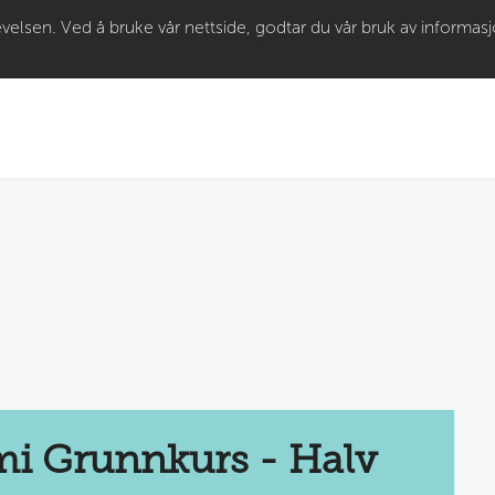
Gå til
velsen. Ved å bruke vår nettside, godtar du vår bruk av informas
hovedinnhold
i Grunnkurs - Halv 