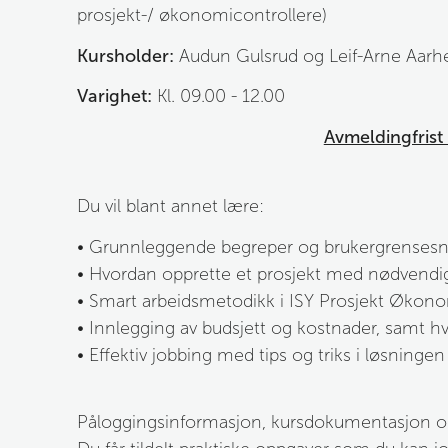
prosjekt-/ økonomicontrollere)
Kursholder:
 Audun Gulsrud og Leif-Arne Aar
Varighet:
 Kl. 09.00 - 12.00
Avmeldingfrist 
Du vil blant annet lære:
• Grunnleggende begreper og brukergrensesni
• Hvordan opprette et prosjekt med nødvendi
• Smart arbeidsmetodikk i ISY Prosjekt Økon
• Innlegging av budsjett og kostnader, samt hv
• Effektiv jobbing med tips og triks i løsningen
Påloggingsinformasjon, kursdokumentasjon og