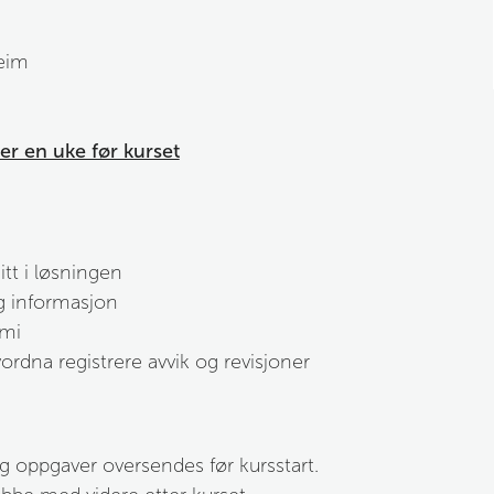
heim
er en uke før kurset
tt i løsningen
g informasjon
omi
ordna registrere avvik og revisjoner
 oppgaver oversendes før kursstart.