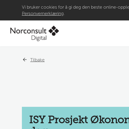
Vi bruker cookies for å gi deg den beste online-opple
Personvernerklæring
.
Tilbake
ISY Prosjekt Økonom