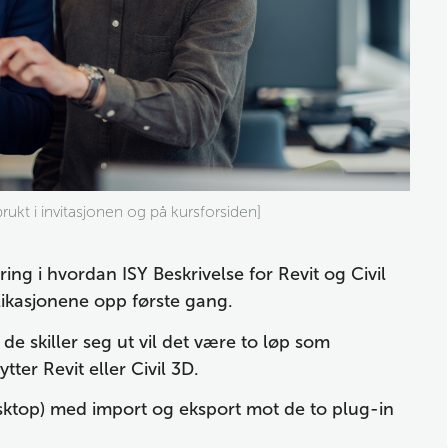
ukt i invitasjonen og på kursforsiden]
ring i hvordan ISY Beskrivelse for Revit og Civil 
ikasjonene opp første gang. 
e skiller seg ut vil det være to løp som 
ter Revit eller Civil 3D.
esktop) med import og eksport mot de to plug-in 