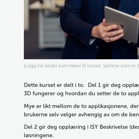
[Legg inn bildet som hører til kurset. Samme som er br
Dette kurset er delt i to.  Del 1 gir deg opplæ
3D fungerer og hvordan du setter de to appl
Mye er likt mellom de to applikasjonene, der d
brukerne selv velger avhengig av om de benyt
Del 2 gir deg opplæring i ISY Beskrivelse (d
løsningene.