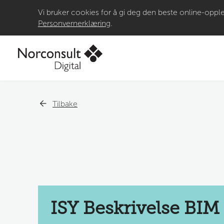
Vi bruker cookies for å gi deg den beste online-opple
Personvernerklæring
.
Tilbake
ISY Beskrivelse BIM