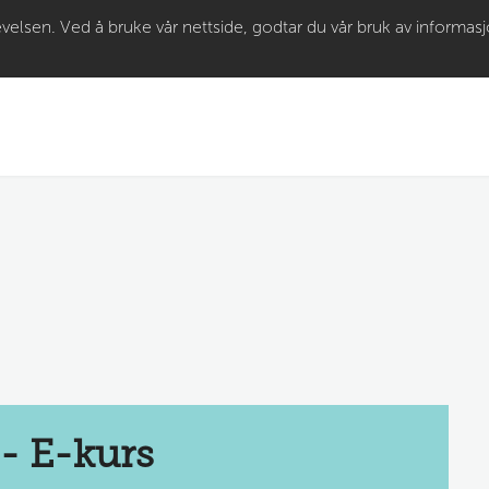
Gå til
velsen. Ved å bruke vår nettside, godtar du vår bruk av informas
hovedinnhold
 - E-kurs