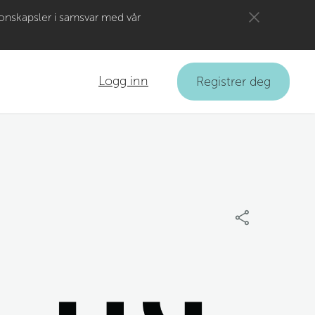
jonskapsler i samsvar med vår
Logg inn
Registrer deg