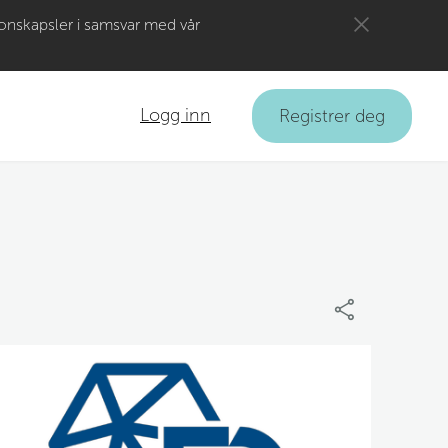
jonskapsler i samsvar med vår
Logg inn
Registrer deg