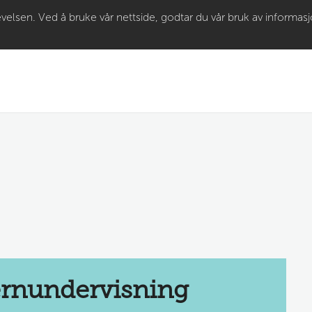
Gå til
velsen. Ved å bruke vår nettside, godtar du vår bruk av informas
hovedinnhold
ernundervisning