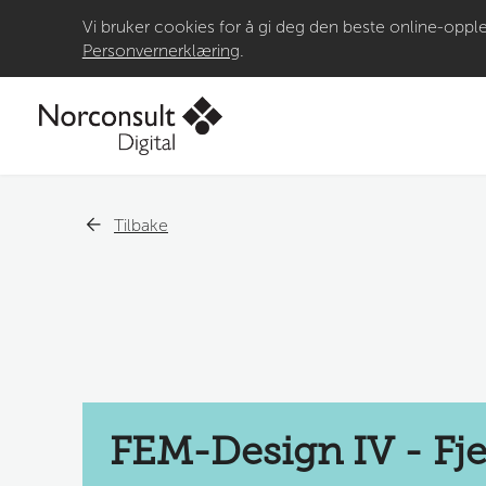
Vi bruker cookies for å gi deg den beste online-opple
Personvernerklæring
.
Tilbake
FEM-Design IV - Fj