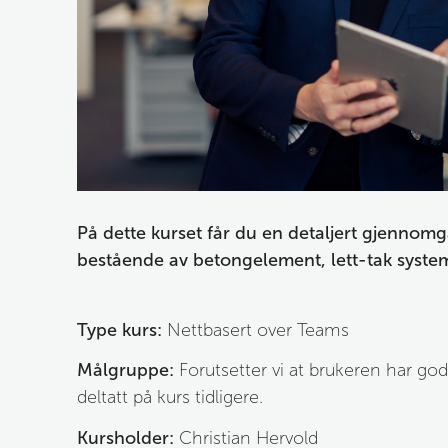
På dette kurset får du en d
etaljert gjennom
bestående av betongelement, lett-tak system
Type kurs:
 Nettbasert over Teams
Målgruppe:
 F
orutsetter vi at brukeren har god
deltatt på kurs tidligere.
Kursholder:
 Christian Hervold