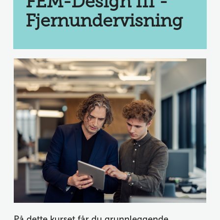
FEM-Design III - 
Fjernundervisning
På dette kurset får du grunnleggende 