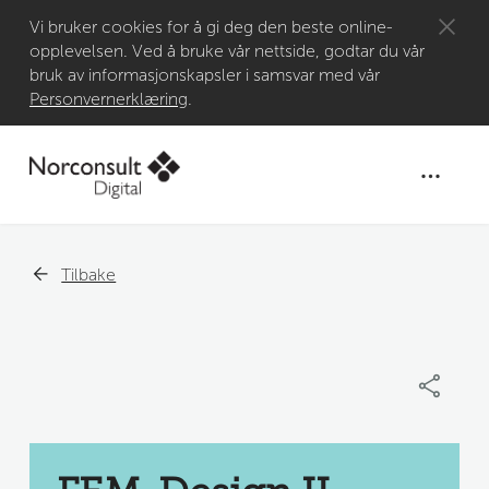
Gå til
Vi bruker cookies for å gi deg den beste online-
opplevelsen. Ved å bruke vår nettside, godtar du vår
hovedinnhold
bruk av informasjonskapsler i samsvar med vår
Personvernerklæring
.
Tilbake