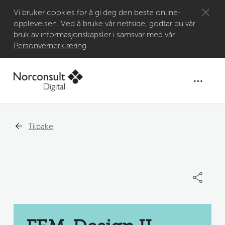
Gå til
Vi bruker cookies for å gi deg den beste online-
opplevelsen. Ved å bruke vår nettside, godtar du vår
hovedinnhold
bruk av informasjonskapsler i samsvar med vår
Personvernerklæring
.
Tilbake